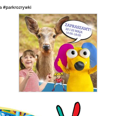
a
#parkrozrywki