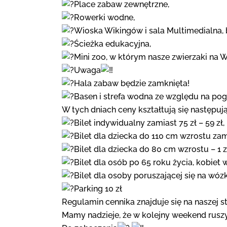
Place zabaw zewnętrzne,
Rowerki wodne,
Wioska Wikingów i sala Multimedialna, b
Ścieżka edukacyjna,
Mini zoo, w którym nasze zwierzaki na W
Uwaga
Hala zabaw będzie zamknięta!
Basen i strefa wodna ze względu na po
W tych dniach ceny kształtują się następuj
Bilet indywidualny zamiast 75 zł – 59 zł,
Bilet dla dziecka do 110 cm wzrostu zami
Bilet dla dziecka do 80 cm wzrostu – 1 z
Bilet dla osób po 65 roku życia, kobiet 
Bilet dla osoby poruszającej się na wóz
Parking 10 zł
Regulamin cennika znajduje się na naszej st
Mamy nadzieje, że w kolejny weekend rusz