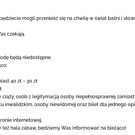
ędziecie mogli przenieść się na chwilę w świat baśni i słow
as czekają.
godę będą niedostępne.
ąco:
ast 40 zł – 30 zł
ł
w ciąży, osób z legitymacją osoby niepełnosprawnej zamiast 
ku inwalidzkim, osoby niewidomej oraz bilet dla jednego opi
ronie internetowej.
y też hala zabaw, będziemy Was informować na bieżąco!