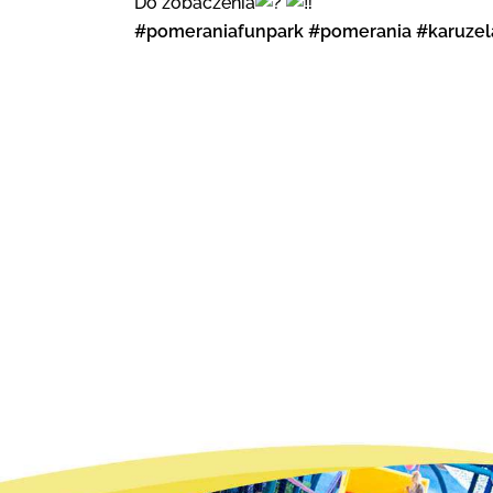
Do zobaczenia
#pomeraniafunpark
#pomerania
#karuzel