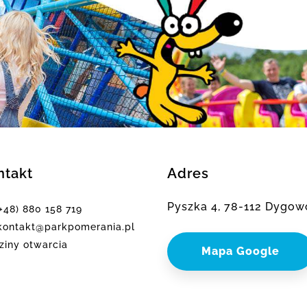
ntakt
Adres
Pyszka 4, 78-112 Dygow
(+48) 880 158 719
ontakt@parkpomerania.pl
ziny otwarcia
Mapa Google