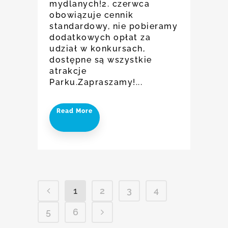
mydlanych!2. czerwca
obowiązuje cennik
standardowy, nie pobieramy
dodatkowych opłat za
udział w konkursach,
dostępne są wszystkie
atrakcje
Parku.Zapraszamy!...
Read More
1
2
3
4
5
6