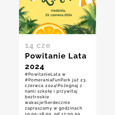
14 cze
Powitanie Lata
2024
#PowitanieLata w
#PomeraniaFunPark już 23.
czerwca 2024!Pożegnaj z
nami szkołę i przywitaj
beztroskie
wakacje!Serdecznie
zapraszamy w godzinach
10:00-18:00, od 12:00 na