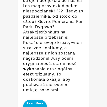
stroje i dołączcie do nas na
ten magiczny dzień pełen
niespodzianek! ??? Kiedy: 27
października, od 10:00 do
18:00? Gdzie: Pomerania Fun
Park, Dygowo?
Atrakcje:Konkurs na
najlepsze przebranie:
Pokażcie swoje kreatywne i
straszne kostiumy, a
najlepsze z nich zostaną
nagrodzone! Jury oceni
oryginalność, staranność
wykonania oraz ogólny
efekt wizualny. To
doskonała okazja, aby
pochwalić się swoimi
umiejętnościami...
Read More