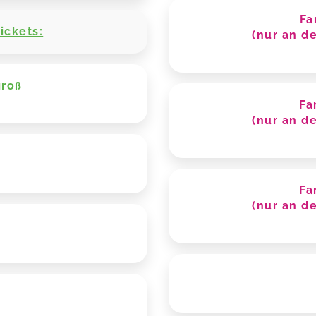
Fa
ickets:
(nur an de
groß
Fa
(nur an de
Fa
(nur an de