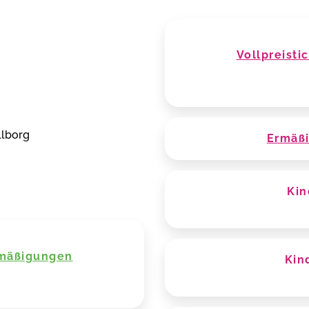
Vollpreist
llborg
Ermäßi
Kin
rmäßigungen
Kin