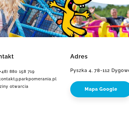
ntakt
Adres
Pyszka 4, 78-112 Dygow
(+48) 880 158 719
ontakt@parkpomerania.pl
ziny otwarcia
Mapa Google