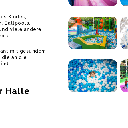
des Kindes,
n, Ballpools,
und viele andere
erie.
urant mit gesundem
 die an die
ind.
r Halle