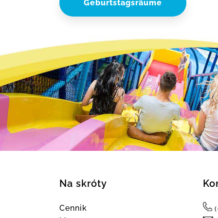
Geburtstagsräume
Na skróty
Ko
Cennik