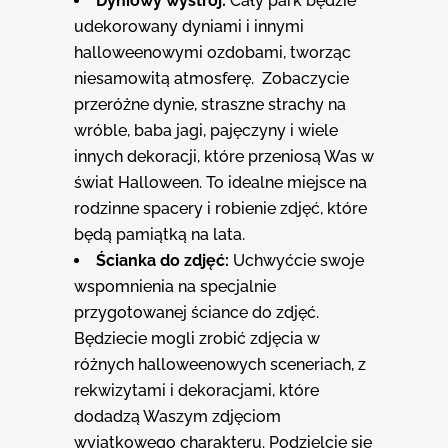
Dyniowy wystrój:
Cały park będzie
udekorowany dyniami i innymi
halloweenowymi ozdobami, tworząc
niesamowitą atmosferę. Zobaczycie
przeróżne dynie, straszne strachy na
wróble, baba jagi, pajęczyny i wiele
innych dekoracji, które przeniosą Was w
świat Halloween. To idealne miejsce na
rodzinne spacery i robienie zdjęć, które
będą pamiątką na lata.
Ś
cianka do zdj
ęć
:
Uchwyćcie swoje
wspomnienia na specjalnie
przygotowanej ściance do zdjęć.
Będziecie mogli zrobić zdjęcia w
różnych halloweenowych sceneriach, z
rekwizytami i dekoracjami, które
dodadzą Waszym zdjęciom
wyjątkowego charakteru. Podzielcie się