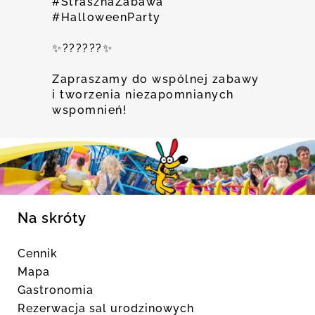
#StrasznaZabawa
#HalloweenParty
✨???️???✨
Zapraszamy do wspólnej zabawy
i tworzenia niezapomnianych
wspomnień!
Na skróty
Cennik
Mapa
Gastronomia
Rezerwacja sal urodzinowych