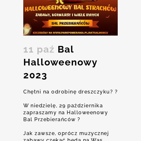
11 paź
Bal
Halloweenowy
2023
Chętni na odrobinę dreszczyku?
?
W niedzielę, 29 października
zapraszamy na Halloweenowy
Bal Przebierańców
?
Jak zawsze, oprócz muzycznej
zabawy czekać będą na Was