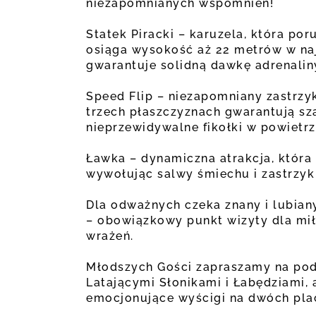
niezapomnianych wspomnień!
Statek Piracki – karuzela, która por
osiąga wysokość aż 22 metrów w na
gwarantuje solidną dawkę adrenalin
Speed Flip – niezapomniany zastrzyk
trzech płaszczyznach gwarantują sz
nieprzewidywalne fikołki w powietrz
Ławka – dynamiczna atrakcja, która 
wywołując salwy śmiechu i zastrzyk 
Dla odważnych czeka znany i lubian
– obowiązkowy punkt wizyty dla m
wrażeń.
Młodszych Gości zapraszamy na pod
Latającymi Słonikami i Łabędziami, 
emocjonujące wyścigi na dwóch pla