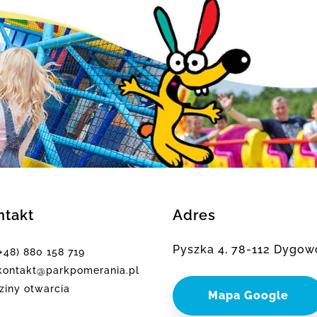
ntakt
Adres
Pyszka 4, 78-112 Dygow
(+48) 880 158 719
ontakt@parkpomerania.pl
ziny otwarcia
Mapa Google