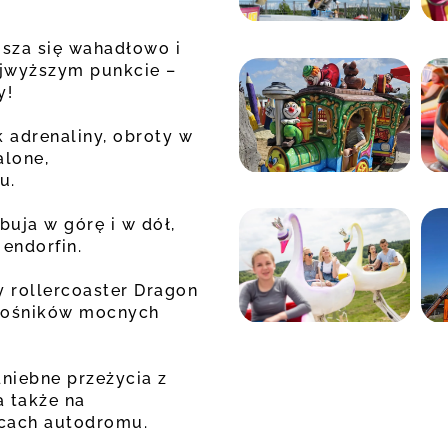
usza się wahadłowo i
jwyższym punkcie –
y!
 adrenaliny, obroty w
alone,
u.
buja w górę i w dół,
endorfin.
y rollercoaster Dragon
iłośników mocnych
niebne przeżycia z
a także na
cach autodromu.