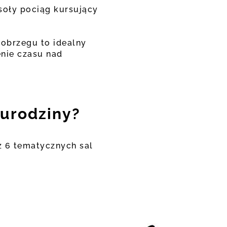
oły pociąg kursujący
łobrzegu to idealny
nie czasu nad
urodziny?
z 6 tematycznych sal