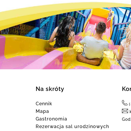
Na skróty
Ko
Cennik
Mapa
k
Gastronomia
God
Rezerwacja sal urodzinowych